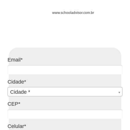
www.schooladvisor.com.br
Email*
Cidade*
Cidade*
Cidade *
CEP*
Celular*